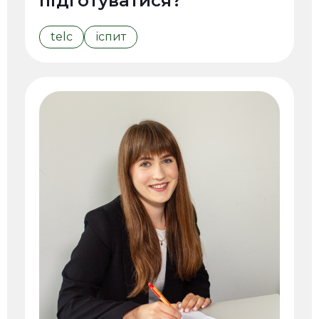
підготуватися?
telc
іспит