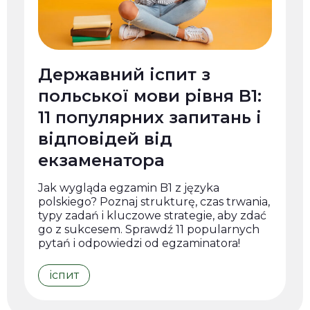
Державний іспит з
польської мови рівня B1:
11 популярних запитань і
відповідей від
екзаменатора
Jak wygląda egzamin B1 z języka
polskiego? Poznaj strukturę, czas trwania,
typy zadań i kluczowe strategie, aby zdać
go z sukcesem. Sprawdź 11 popularnych
pytań i odpowiedzi od egzaminatora!
іспит