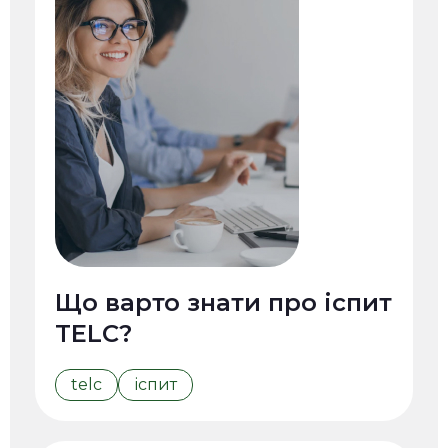
Що варто знати про іспит
TELC?
telc
іспит