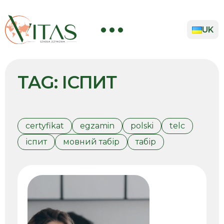
Skip
to
content
UK
TAG:
ІСПИТ
certyfikat
egzamin
polski
telc
іспит
мовний табір
табір