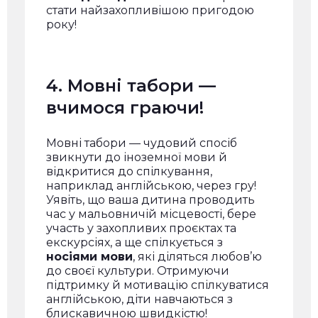
стати найзахопливішою пригодою
року!
4. Мовні табори —
вчимося граючи!
Мовні табори — чудовий спосіб
звикнути до іноземної мови й
відкритися до спілкування,
наприклад англійською, через гру!
Уявіть, що ваша дитина проводить
час у мальовничій місцевості, бере
участь у захопливих проєктах та
екскурсіях, а ще спілкується з
носіями мови
, які діляться любов’ю
до своєї культури. Отримуючи
підтримку й мотивацію спілкуватися
англійською, діти навчаються з
блискавичною швидкістю!