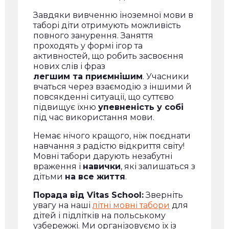
Завдяки вивченню іноземної мови в
таборі діти отримують можливість
повного занурення. Заняття
проходять у формі ігор та
активностей, що робить засвоєння
нових слів і фраз
легшим та приємнішим
. Учасники
вчаться через взаємодію з іншими й
повсякденні ситуації, що суттєво
підвищує їхню
упевненість у собі
під час використання мови.
Немає нічого кращого, ніж поєднати
навчання з радістю відкриття світу!
Мовні табори дарують незабутні
враження і
навички
, які залишаться з
дітьми
на все життя
.
Порада від Vitas School:
Зверніть
увагу на наші
літні мовні табори
для
дітей і підлітків на польському
узбережжі. Ми організовуємо їх із