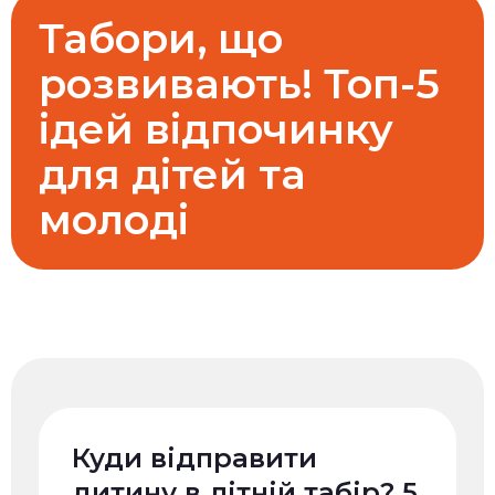
Табори, що
розвивають! Топ-5
ідей відпочинку
для дітей та
молоді
Куди відправити
дитину в літній табір? 5