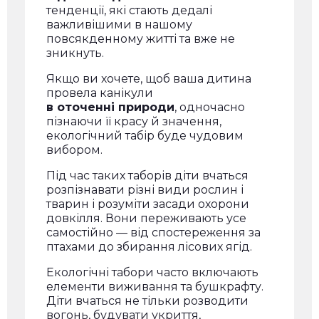
тенденції, які стають дедалі
важливішими в нашому
повсякденному житті та вже не
зникнуть.
Якщо ви хочете, щоб ваша дитина
провела канікули
в оточенні природи
, одночасно
пізнаючи її красу й значення,
екологічний табір буде чудовим
вибором.
Під час таких таборів діти вчаться
розпізнавати різні види рослин і
тварин і розуміти засади охорони
довкілля. Вони переживають усе
самостійно — від спостереження за
птахами до збирання лісових ягід.
Екологічні табори часто включають
елементи виживання та бушкрафту.
Діти вчаться не тільки розводити
вогонь, будувати укриття,