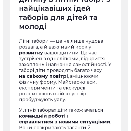
найцікавіших ідей
таборів для дітей та
молоді
Літні табори — це не лише чудова
розвага, а й важливий крок у
розвитку
вашої дитини! Це час
зустрічей з однолітками, відкриття
захоплень і навчання самостійності. У
таборі діти проводять багато часу
на свіжому повітрі
, зміцнюючи
фізичну форму. Майстер‑класи,
експерименти та екскурсії
розширюють їхній кругозір і
пробуджують уяву.
У літніх таборах діти також вчаться
командній роботі
і
справлятися з новими ситуаціями
.
Вони розкривають таланти й