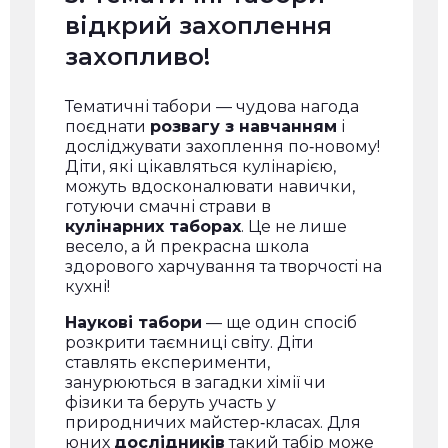
відкрий захоплення
захопливо!
Тематичні табори — чудова нагода
поєднати
розвагу з навчанням
і
досліджувати захоплення по‑новому!
Діти, які цікавляться кулінарією,
можуть вдосконалювати навички,
готуючи смачні страви в
кулінарних таборах
. Це не лише
весело, а й прекрасна школа
здорового харчування та творчості на
кухні!
Наукові табори
— ще один спосіб
розкрити таємниці світу. Діти
ставлять експерименти,
занурюються в загадки хімії чи
фізики та беруть участь у
природничих майстер‑класах. Для
юних
дослідників
такий табір може