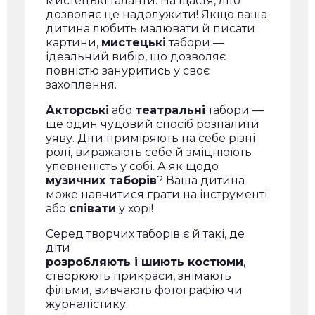
мистецькі таланти. На щастя, літо
дозволяє це надолужити! Якщо ваша
дитина любить малювати й писати
картини,
мистецькі
табори —
ідеальний вибір, що дозволяє
повністю зануритись у своє
захоплення.
Акторські
або
театральні
табори —
ще один чудовий спосіб розпалити
уяву. Діти приміряють на себе різні
ролі, виражають себе й зміцнюють
упевненість у собі. А як щодо
музичних таборів
? Ваша дитина
може навчитися грати на інструменті
або
співати
у хорі!
Серед творчих таборів є й такі, де
діти
розробляють і шиють костюми
,
створюють прикраси, знімають
фільми, вивчають фотографію чи
журналістику.