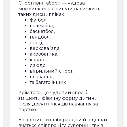
Спортивні табори — чудова
можливість розвинути навички в
таких дисциплінах:
футбол,
волейбол,
баскетбол,
гандбол,
танці,
верхова їзда,
акробатика,
карате,
дзюдо,
вітрильний спорт,
плавання,
та багато інших.
Крім того, це чудовий спосіб
зміцнити фізичну форму дитини
після десяти місяців навчання за
партою.
У спортивних таборах діти й підлітки
вчаться співпраці та суперництву в