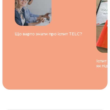
Що варто знати про іспит TELC?
оший
Іспит 
ів?
як під