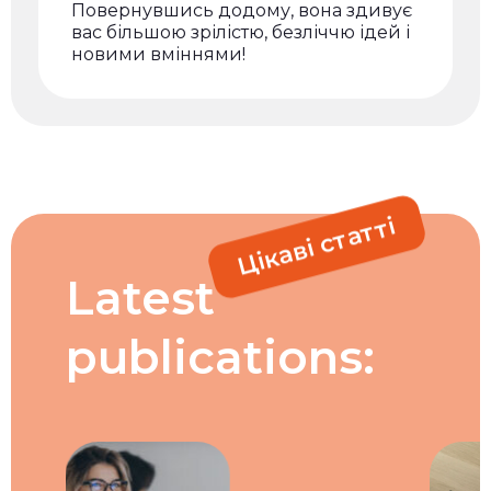
Повернувшись додому, вона здивує
вас більшою зрілістю, безліччю ідей і
новими вміннями!
Цікаві статті
Latest
publications: