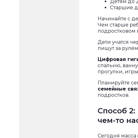
Детям до 2
Старшие д
Начинайте с де
Чем старше ре
подростковом в
Дети учатся че
пишут за рулём
Цифровая гиги
спальню, ванн
прогулки, игры
Планируйте се
семейные свя
подростков.
Способ 2:
чем-то н
Сегодня масса