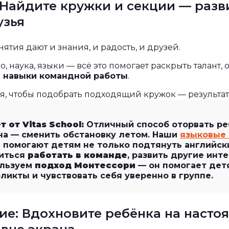
 Найдите кружки и секции — разв
узья
ятия дают и знания, и радость, и друзей.
о, наука, языки — всё это помогает раскрыть талант, 
и навыки командной работы
.
я, чтобы подобрать подходящий кружок — результат 
т от Vitas School:
Отличный способ оторвать ре
на — сменить обстановку летом. Наши
языковые 
 помогают детям не только подтянуть английски
иться
работать в команде
, развить другие инт
ользуем
подход Монтессори
— он помогает дет
ликты и чувствовать себя уверенно в группе.
ие: Вдохновите ребёнка на насто