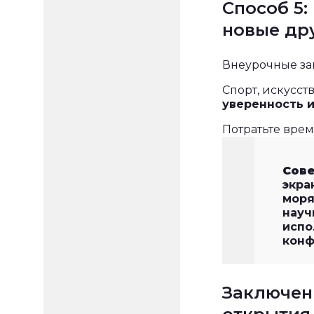
Способ 5:
новые др
Внеурочные зан
Спорт, искусств
уверенность 
Потратьте врем
Сове
экра
моря
науч
исп
конф
Заключен