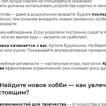
 лет лучше совсем не пользоваться экранами.
ети должны использовать устройства коротко и неча
тства — даже в дошкольном возрасте. Будьте
после
бёнок, тем сложнее внедрить новые привычки, особ
озрасте.
рез наблюдение. Если родители постоянно сидят в 
 или во время еды — запреты не сработают.
ена начинается с вас
. Купите будильник. Не бери
ую или кухню. Показывайте альтернативные привычк
.
мейные активности — настольные игры, прогулки.
К
зи
эффективнее ограничений: они снижают риск де
 Найдите новое хобби — как увле
астоящим?
возможностей для творчества
— от искусства и р