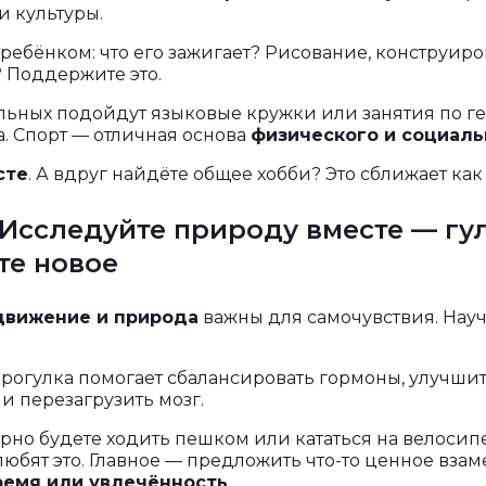
и культуры.
ребёнком: что его зажигает? Рисование, конструиро
 Поддержите это.
льных подойдут языковые кружки или занятия по г
. Спорт — отличная основа
физического и социаль
сте
. А вдруг найдёте общее хобби? Это сближает как
 Исследуйте природу вместе — гу
те новое
движение и природа
важны для самочувствия. Науч
прогулка помогает сбалансировать гормоны, улучши
и перезагрузить мозг.
рно будете ходить пешком или кататься на велосип
юбят это. Главное — предложить что-то ценное взам
ремя или увлечённость
.