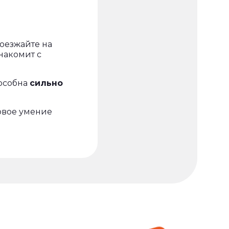
Поезжайте на
накомит с
пособна
сильно
овое умение