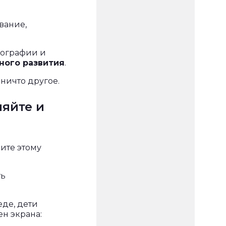
вание,
еографии и
ного развития
.
 ничто другое.
ляйте и
ите этому
ть
еде, дети
ен экрана: