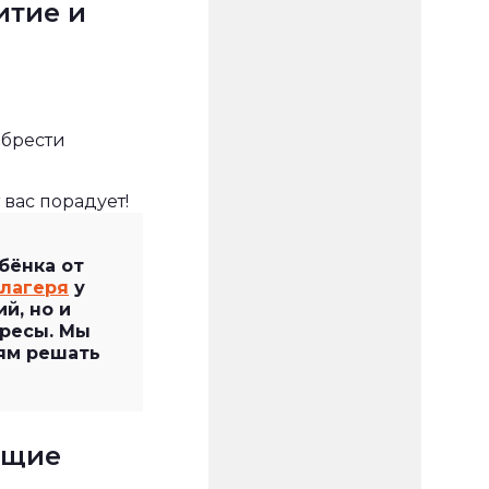
итие и
обрести
вас порадует!
бёнка от
лагеря
у
й, но и
ересы. Мы
ям решать
ящие