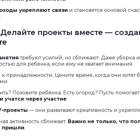
оходы укрепляют связи
и становятся основой сча
.
 Делайте проекты вместе — созда
те
анятия
требуют усилий, но сближают. Даже уборка 
достью для ребёнка, если ему не хватает внимания.
 к принадлежности. Цените время, когда они хотят 
ами.
ть? Позовите ребёнка. Есть огород? Пусть помогает
и учатся через участие
.
Y-проекты
— они развивают креативность и укрепл
ная активность сближает.
Важно не только, что по
у пришли
.