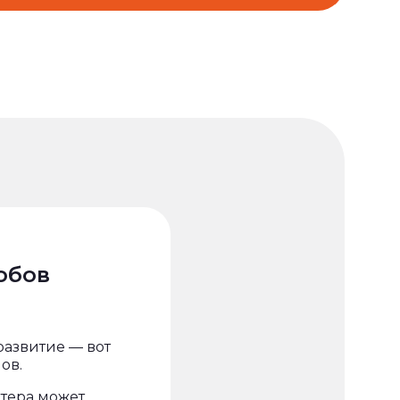
обов
развитие — вот
ов.
тера может