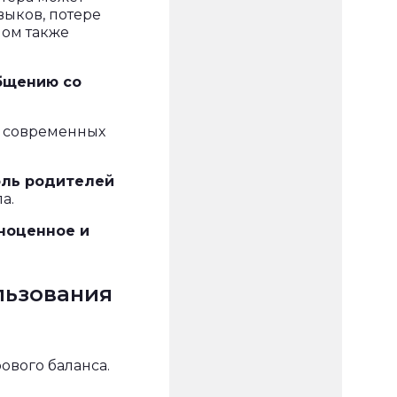
выков, потере
ном также
общению со
я современных
оль родителей
а.
ноценное и
льзования
ового баланса.