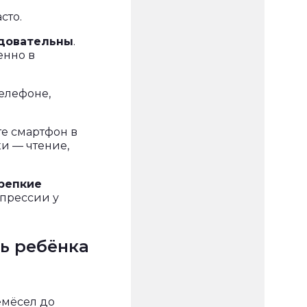
сто.
довательны
.
енно в
телефоне,
те смартфон в
и — чтение,
репкие
прессии у
чь ребёнка
емёсел до