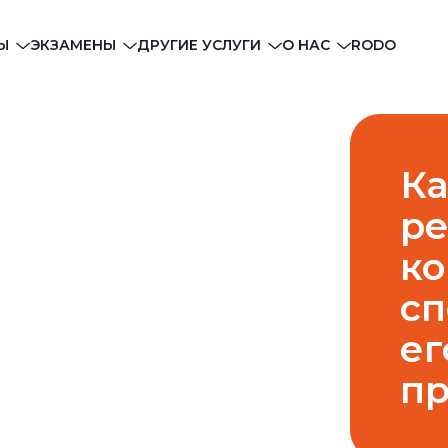
Ы
ЭКЗАМЕНЫ
ДРУГИЕ УСЛУГИ
О НАС
RODO
Ка
ре
ко
сп
ег
п