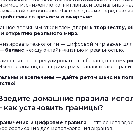
висимости, снижению когнитивных и социальных на
аниженной самооценке. Частое сидение перед экра
проблемы со зрением и ожирение
.
анное время, мы открываем двери к
творчеству, 
 и открытию реального мира
.
низировать технологии — цифровой мир важен дл
 —
баланс
между онлайн-жизнью и реальностью.
самостоятельно регулировать этот баланс, поэтому
р
 Именно они подают пример и устанавливают правил
тельны и вовлечены — дайте детям шанс на пол
тство!
: Введите домашние правила испо
 как установить границы?
раничения и цифровые правила
— это основа здор
кое расписание для использования экранов.