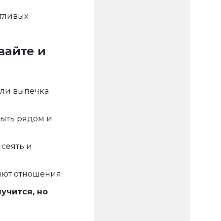
стливых
вайте и
или выпечка
быть рядом и
 сеять и
яют отношения.
лучится, но