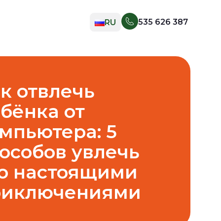
535 626 387
RU
EN
UK
PL
к отвлечь
бёнка от
мпьютера: 5
особов увлечь
о настоящими
риключениями