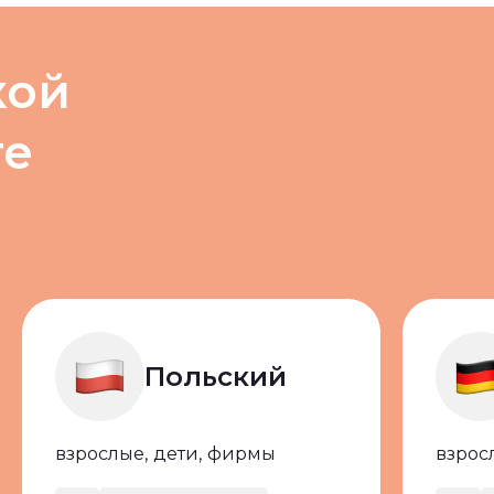
кой
те
Польский
взрослые,
дети,
фирмы
взрос