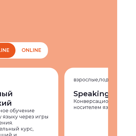
LINE
ONLINE
взрослые,
подростки,
фи
ный
Speaking Club
Конверсационные занят
кий
носителем языка
ное обучение
 языку через игры
ения.
ельный курс,
ющий и