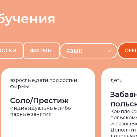
бучения
ОСТКИ
ФИРМЫ
OFF
ЯЗЫК
АНГЛИЙСКИЙ
ИСПАНСКИЙ
взрослые,
дети,
подростки,
дети
фирмы
НЕМЕЦКИЙ
Забав
Соло/Престиж
ПОЛЬСКИЙ
польс
индивидуальные либо
Комплекс
УКРАИНСКИЙ
парные занятия
польскому
и развлеч
ФРАНЦУЗСКИЙ
Дополнит
дополня