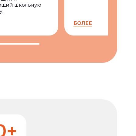
ющий школьную
у.
БОЛЕЕ
0+