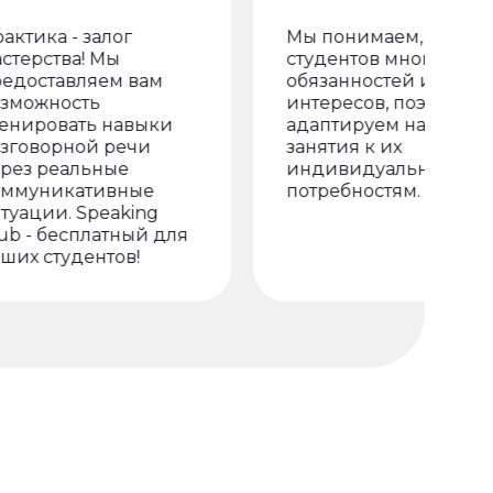
ика - залог
Мы понимаем, что у
рства! Мы
студентов много
оставляем вам
обязанностей и
ожность
интересов, поэтому
ировать навыки
адаптируем наши
оворной речи
занятия к их
з реальные
индивидуальным
уникативные
потребностям.
ции. Speaking
- бесплатный для
 студентов!