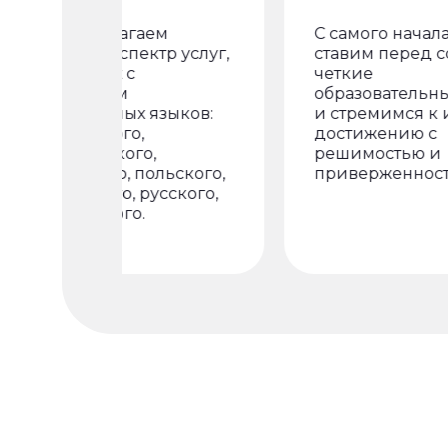
Мы предлагаем
С самого начала м
широкий спектр услуг,
ставим перед соб
связанных с
четкие
изучением
образовательные 
иностранных языков:
и стремимся к их
английского,
достижению с
французского,
решимостью и
немецкого, польского,
приверженностью
испанского, русского,
украинского.