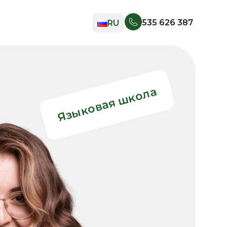
535 626 387
RU
EN
UK
PL
Языковая школа