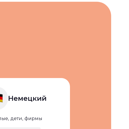
Немецкий
лые,
дети,
фирмы