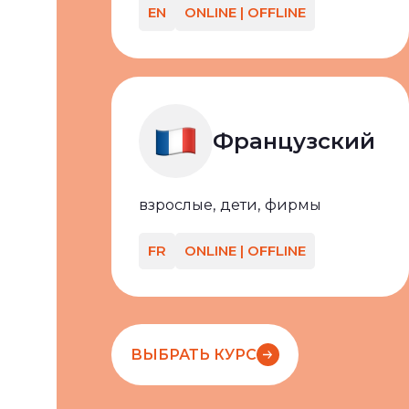
EN
ONLINE | OFFLINE
Французский
взрослые,
дети,
фирмы
FR
ONLINE | OFFLINE
ВЫБРАТЬ КУРС