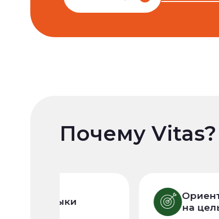
Почему Vitas?
Ориента
Языки
на цель