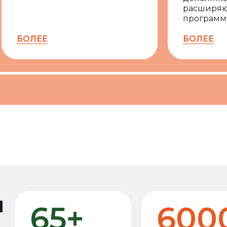
расширя
программ
БОЛЕЕ
БОЛЕЕ
я
65+
600