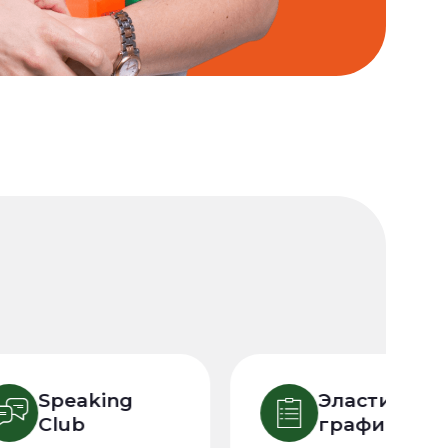
Speaking
Эластичный
Club
график