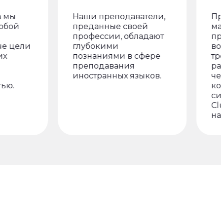
ы
Наши преподаватели,
Практ
ой
преданные своей
масте
профессии, обладают
пред
цели
глубокими
возм
познаниями в сфере
трен
преподавания
разг
иностранных языков.
чере
.
комм
ситуа
Club 
наших