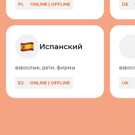
PL
ONLINE | OFFLINE
DE
Испанский
взрослые,
дети,
фирмы
взрос
ES
ONLINE | OFFLINE
UK