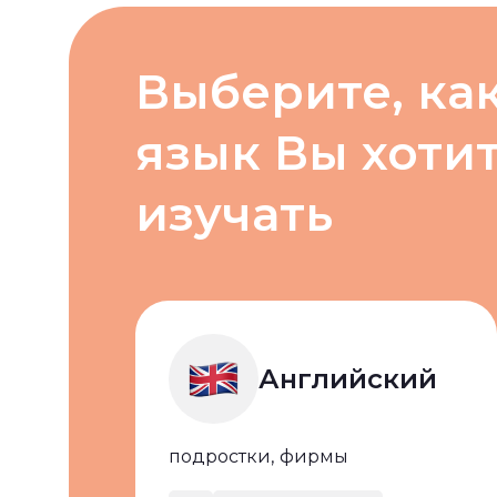
Выберите, ка
язык Вы хоти
изучать
Английский
подростки,
фирмы