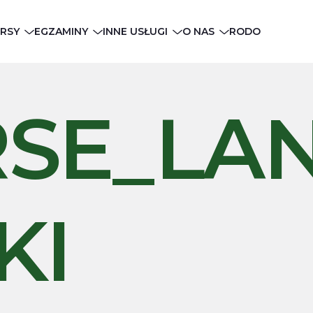
RSY
EGZAMINY
INNE USŁUGI
O NAS
RODO
SE_LA
KI