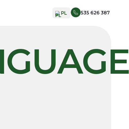
535 626 387
PL
EN
RU
NGUAGE
UK