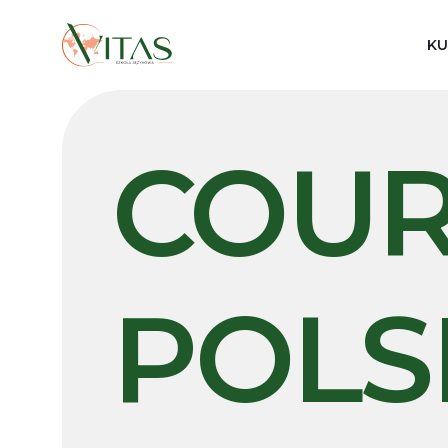
Skip
to
KU
content
COUR
POLS